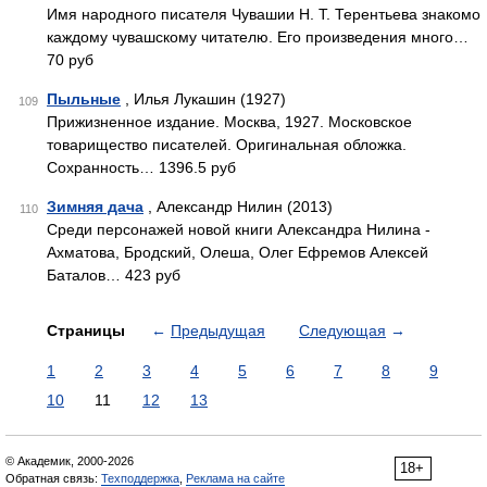
Имя народного писателя Чувашии Н. Т. Терентьева знакомо
каждому чувашскому читателю. Его произведения много…
70 руб
Пыльные
, Илья Лукашин (1927)
109
Прижизненное издание. Москва, 1927. Московское
товарищество писателей. Оригинальная обложка.
Сохранность… 1396.5 руб
Зимняя дача
, Александр Нилин (2013)
110
Среди персонажей новой книги Александра Нилина -
Ахматова, Бродский, Олеша, Олег Ефремов Алексей
Баталов… 423 руб
Страницы
←
Предыдущая
Следующая
→
1
2
3
4
5
6
7
8
9
10
11
12
13
© Академик, 2000-2026
18+
Обратная связь:
Техподдержка
,
Реклама на сайте