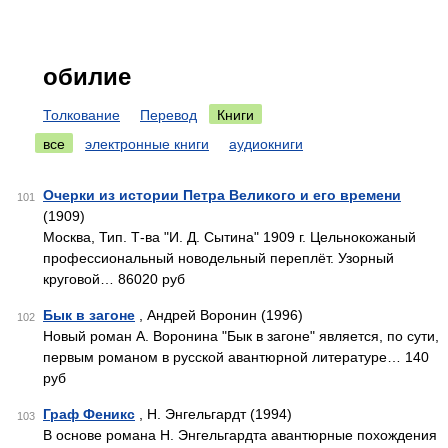
обилие
Толкование
Перевод
Книги
все
электронные книги
аудиокниги
Очерки из истории Петра Великого и его времени
101
(1909)
Москва, Тип. Т-ва "И. Д. Сытина" 1909 г. Цельнокожаный
профессиональный новодельный переплёт. Узорный
круговой… 86020 руб
Бык в загоне
, Андрей Воронин (1996)
102
Новый роман А. Воронина "Бык в загоне" является, по сути,
первым романом в русской авантюрной литературе… 140
руб
Граф Феникс
, Н. Энгельгардт (1994)
103
В основе романа Н. Энгельгардта авантюрные похождения