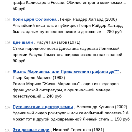
графа Калиостро в России. Обилие интриг и комических…
50 руб
Копи царя Соломона
, Генри Райдер Хаггард (2008)
104
Английский писатель и публицист Генри Райдер Хаггард
был заядлым путешественником и дотошным… 280 руб
Две шали
, Расул Гамзатов (1971)
105
Стихи народного поэта Дагестана лауреата Ленинской
премии Расула Гамзатова широко известны как в нашей…
90 руб
Жизнь Марианны, или Приключения графини де***
,
106
Пьер Карле Мариво (1993)
Роман Мариво "Жизнь Марианны" - один из шедевров
французской литературы, в оригинальной манере
повествующий… 240 руб
Путешествие к центру земли
, Александр Кутинов (2002)
107
Удачливый лидер рок-группы или самобытный писатель? А
может тот и другой одновременно? Личный стиль… 150 руб
Эти разные люди
, Николай Терентьев (1981)
108